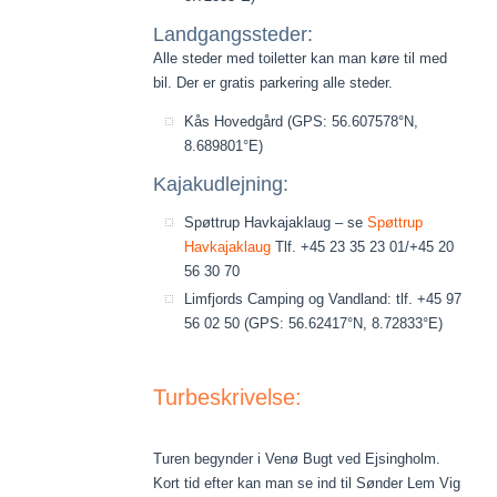
Landgangssteder:
Alle steder med toiletter kan man køre til med
bil. Der er gratis parkering alle steder.
Kås Hovedgård (GPS: 56.607578°N,
8.689801°E)
Kajakudlejning:
Spøttrup Havkajaklaug – se
Spøttrup
Havkajaklaug
Tlf. +45 23 35 23 01/+45 20
56 30 70
Limfjords Camping og Vandland: tlf. +45 97
56 02 50 (GPS: 56.62417°N, 8.72833°E)
Turbeskrivelse:
Turen begynder i Venø Bugt ved Ejsingholm.
Kort tid efter kan man se ind til Sønder Lem Vig