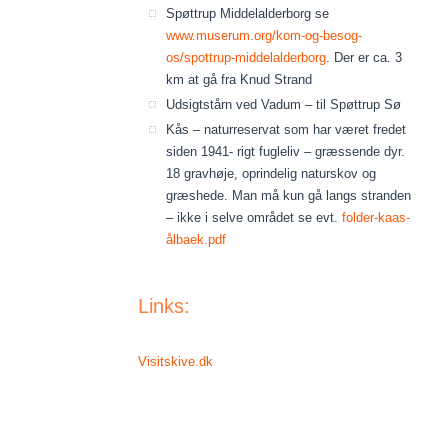
Spøttrup Middelalderborg se
www.muserum.org/kom-og-besog-
os/spottrup-middelalderborg
. Der er ca. 3
km at gå fra Knud Strand
Udsigtstårn ved Vadum – til Spøttrup Sø
Kås – naturreservat som har været fredet
siden 1941- rigt fugleliv – græssende dyr.
18 gravhøje, oprindelig naturskov og
græshede. Man må kun gå langs stranden
– ikke i selve området se evt.
folder-kaas-
ålbaek.pdf
Links:
Visitskive.dk