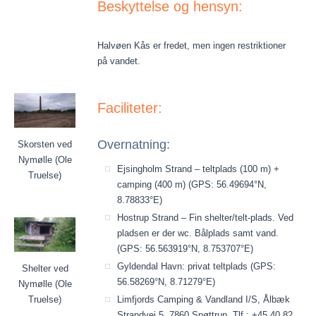
Beskyttelse og hensyn:
Halvøen Kås er fredet, men ingen restriktioner
på vandet.
Faciliteter:
Overnatning:
Skorsten ved
Nymølle (Ole
Ejsingholm Strand – teltplads (100 m) +
Truelse)
camping (400 m) (GPS: 56.49694°N,
8.78833°E)
Hostrup Strand – Fin shelter/telt-plads. Ved
pladsen er der wc. Bålplads samt vand.
(GPS: 56.563919°N, 8.753707°E)
Gyldendal Havn: privat teltplads (GPS:
Shelter ved
56.58269°N, 8.71279°E)
Nymølle (Ole
Truelse)
Limfjords Camping & Vandland I/S, Ålbæk
Strandvej 5, 7860 Spøttrup. Tlf.: +45 40 82