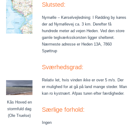
Slutsted:
Nymølle – Kørselvejledning: I Rødding by køres
der ad Nymøllevej ca. 3 km. Derefter få
hundrede meter ad vejen Heden. Ved den store
gamle teglværksskorsten ligger shelteret.
Nærmeste adresse er Heden 13A, 7860
Spøttrup
Sværhedsgrad:
Relativ let, hvis vinden ikke er over 5 m/s. Der
er mulighed for at gå på land mange steder. Man
kan ro kystnært. Afpas turen efter færdigheder.
Kås Hoved en
Særlige forhold:
stormfuld dag
(Ole Truelse)
Ingen