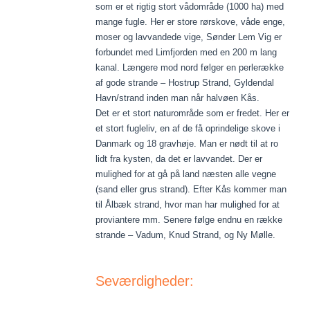
som er et rigtig stort vådområde (1000 ha) med
mange fugle. Her er store rørskove, våde enge,
moser og lavvandede vige, Sønder Lem Vig er
forbundet med Limfjorden med en 200 m lang
kanal. Længere mod nord følger en perlerække
af gode strande – Hostrup Strand, Gyldendal
Havn/strand inden man når halvøen Kås.
Det er et stort naturområde som er fredet. Her er
et stort fugleliv, en af de få oprindelige skove i
Danmark og 18 gravhøje. Man er nødt til at ro
lidt fra kysten, da det er lavvandet. Der er
mulighed for at gå på land næsten alle vegne
(sand eller grus strand). Efter Kås kommer man
til Ålbæk strand, hvor man har mulighed for at
proviantere mm. Senere følge endnu en række
strande – Vadum, Knud Strand, og Ny Mølle.
Seværdigheder: