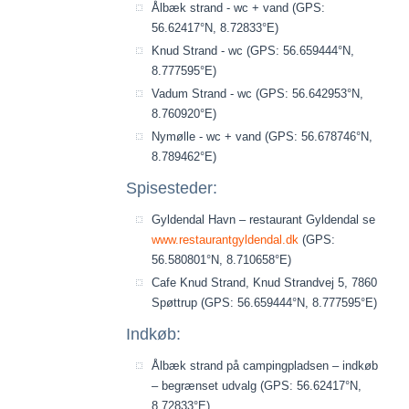
Ålbæk strand - wc + vand (GPS:
56.62417°N, 8.72833°E)
Knud Strand - wc (GPS: 56.659444°N,
8.777595°E)
Vadum Strand - wc (GPS: 56.642953°N,
8.760920°E)
Nymølle - wc + vand (GPS: 56.678746°N,
8.789462°E)
Spisesteder:
Gyldendal Havn – restaurant Gyldendal se
www.restaurantgyldendal.dk
(GPS:
56.580801°N, 8.710658°E)
Cafe Knud Strand, Knud Strandvej 5, 7860
Spøttrup (GPS: 56.659444°N, 8.777595°E)
Indkøb:
Ålbæk strand på campingpladsen – indkøb
– begrænset udvalg (GPS: 56.62417°N,
8.72833°E)