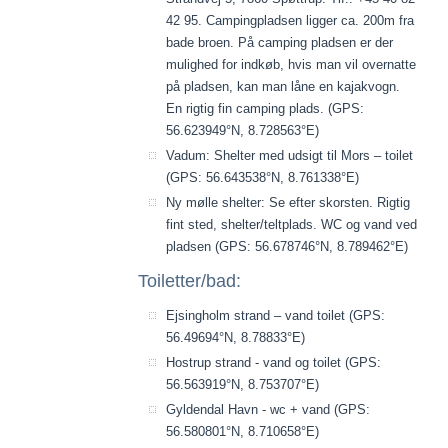
42 95. Campingpladsen ligger ca. 200m fra
bade broen. På camping pladsen er der
mulighed for indkøb, hvis man vil overnatte
på pladsen, kan man låne en kajakvogn.
En rigtig fin camping plads. (GPS:
56.623949°N, 8.728563°E)
Vadum: Shelter med udsigt til Mors – toilet
(GPS: 56.643538°N, 8.761338°E)
Ny mølle shelter: Se efter skorsten. Rigtig
fint sted, shelter/teltplads. WC og vand ved
pladsen (GPS: 56.678746°N, 8.789462°E)
Toiletter/bad:
Ejsingholm strand – vand toilet (GPS:
56.49694°N, 8.78833°E)
Hostrup strand - vand og toilet (GPS:
56.563919°N, 8.753707°E)
Gyldendal Havn - wc + vand (GPS:
56.580801°N, 8.710658°E)