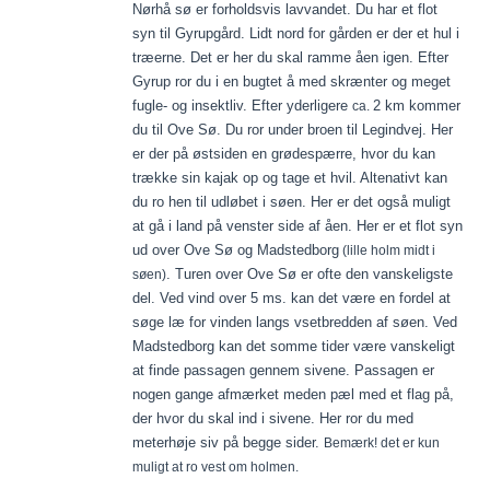
Nørhå sø er forholdsvis lavvandet. Du har et flot
syn til Gyrupgård. Lidt nord for gården er der et hul i
træerne. Det er her du skal ramme åen igen. Efter
Gyrup ror du i en bugtet å med skrænter og meget
fugle- og insektliv. Efter yderligere
2 km kommer
ca.
du til Ove Sø. Du ror under broen til Legindvej. Her
er der på østsiden en grødespærre, hvor du kan
trække sin kajak op og tage et hvil. Altenativt kan
du ro hen til udløbet i søen. Her er det også muligt
at gå i land på venster side af åen. Her er et flot syn
ud over Ove Sø og Madstedborg
(lille holm midt i
. Turen over Ove Sø er ofte den vanskeligste
søen)
del. Ved vind over 5 ms. kan det være en fordel at
søge læ for vinden langs vsetbredden af søen. Ved
Madstedborg kan det somme tider være vanskeligt
at finde passagen gennem sivene. Passagen er
nogen gange afmærket meden pæl med et flag på,
der hvor du skal ind i sivene. Her ror du med
meterhøje siv på begge sider.
Bemærk! det er kun
muligt at ro vest om holmen.