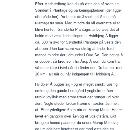
Efter Madstedborg kan du på østsiden af søen se
Sønderhå Plantage og parkeringspladsen (der ligger
ofte både her).
Du kan se de 3 shelters i Sønderhå
Med mindre du vil overnatte eller
Plantage fra søen.
blive hentet i Sønderhå Plantage, anbefales det at
holde mod vest. Indsejlingen til Hvidbjerg Å ligger
ca. 500 m syd for Sønderhå Plantage på vestsiden
af søen. Den kan være vanskelig at finde, fordi
mange mindre åer udmunder i Ove Sø. Den rigtige å
er dobbelt så bred som fra Årup Å som du kom fra,
så du er ikke i tvivl når du finder den.
Du har ca. roet
10 km i alt når du når indgangen til Hvidbjerg Å.
Hvidbjer Å bugter sig - og er meget smuk. Særlig
omkring den gamle herregård Lyngholm er åen
utrolig idyllisk med store træer der hønger ud over
åen. Nogle steder lukker træerne næsten åen helt
af. Efter yderligere 5 km når du Morup Mølle. Her er
lavet en gangbro over åen og et udsigtstårn. Lidt
længere henne passerer du under Morup Møllevej
og umiddelbart herefter er der mod østsiden en