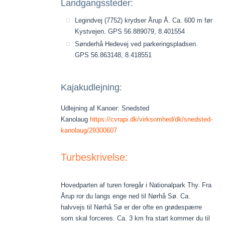
Landgangssteder:
Legindvej (7752) krydser Årup Å. Ca. 600 m før
Kystvejen. GPS 56.889079, 8.401554
Sønderhå Hedevej ved parkeringspladsen.
GPS 56.863148, 8.418551
Kajakudlejning:
Udlejning af Kanoer: Snedsted
Kanolaug
https://cvrapi.dk/virksomhed/dk/snedsted-
kanolaug/29300607
Turbeskrivelse:
Hovedparten af turen foregår i Nationalpark Thy. Fra
Årup ror du langs enge ned til Nørhå Sø. Ca.
halvvejs til Nørhå Sø er der ofte en grødespærre
som skal forceres. Ca. 3 km fra start kommer du til