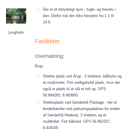
Der er et betydeligt dyre-, fugle- og fiskeliv i
åen. Derfor må den ikke besejles fra 1.1 til
14.6.
Lyngholm
Faciliteter
Overnatning:
Årup:
Shelter plads ved Årup - 3 sheltere, bålhytte og
et muld-toilet. Flot vedligeholdt plads, hvor der
også er plads til at slå et telt op. GPS:
56.894283, 8.483850
Shelterplads ved Sønderhå Plantage - her er
borde/bænke ved parkeringspladsen for enden
af Sønderhå Hedevej. 3 shelters og et
muldtoilet. Fint bålsted. GPS 56.862327,
8.418165