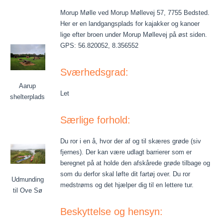
Morup Mølle ved Morup Møllevej 57, 7755 Bedsted.
Her er en landgangsplads for kajakker og kanoer
lige efter broen under Morup Møllevej på øst siden.
GPS: 56.820052, 8.356552
Sværhedsgrad:
Aarup
Let
shelterplads
Særlige forhold:
Du ror i en å, hvor der af og til skæres grøde (siv
fjernes). Der kan være udlagt barrierer som er
beregnet på at holde den afskårede grøde tilbage og
som du derfor skal løfte dit fartøj over. Du ror
Udmunding
medstrøms og det hjælper dig til en lettere tur.
til Ove Sø
Beskyttelse og hensyn: