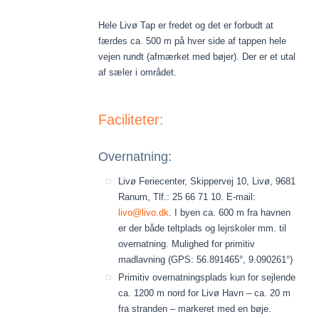
Hele Livø Tap er fredet og det er forbudt at
færdes ca. 500 m på hver side af tappen hele
vejen rundt (afmærket med bøjer). Der er et utal
af sæler i området.
Faciliteter:
Overnatning:
Livø Feriecenter, Skippervej 10, Livø, 9681
Ranum, Tlf.: 25 66 71 10. E-mail:
livo@livo.dk
. I byen ca. 600 m fra havnen
er der både teltplads og lejrskoler mm. til
overnatning. Mulighed for primitiv
madlavning (GPS: 56.891465°, 9.090261°)
Primitiv overnatningsplads kun for sejlende
ca. 1200 m nord for Livø Havn – ca. 20 m
fra stranden – markeret med en bøje.