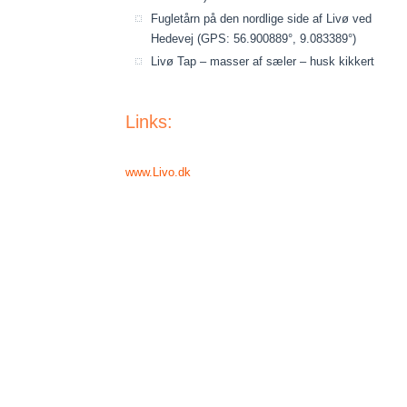
Fugletårn på den nordlige side af Livø ved
Hedevej (GPS: 56.900889°, 9.083389°)
Livø Tap – masser af sæler – husk kikkert
Links:
www.Livo.dk