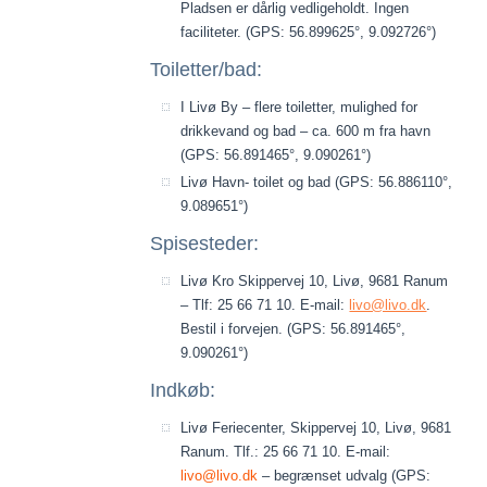
Pladsen er dårlig vedligeholdt. Ingen
faciliteter. (GPS: 56.899625°, 9.092726°)
Toiletter/bad:
I Livø By – flere toiletter, mulighed for
drikkevand og bad – ca. 600 m fra havn
(GPS: 56.891465°, 9.090261°)
Livø Havn- toilet og bad (GPS: 56.886110°,
9.089651°)
Spisesteder:
Livø Kro Skippervej 10, Livø, 9681 Ranum
– Tlf: 25 66 71 10. E-mail:
livo@livo.dk
.
Bestil i forvejen. (GPS: 56.891465°,
9.090261°)
Indkøb:
Livø Feriecenter, Skippervej 10, Livø, 9681
Ranum. Tlf.: 25 66 71 10. E-mail:
livo@livo.dk
– begrænset udvalg (GPS: