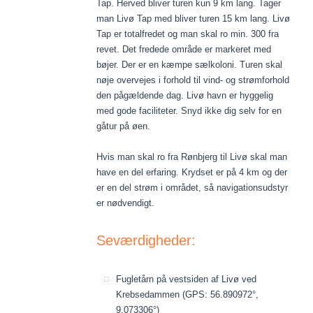
Tap. Herved bliver turen kun 9 km lang. Tager
man Livø Tap med bliver turen 15 km lang. Livø
Tap er totalfredet og man skal ro min. 300 fra
revet. Det fredede område er markeret med
bøjer. Der er en kæmpe sælkoloni. Turen skal
nøje overvejes i forhold til vind- og strømforhold
den pågældende dag. Livø havn er hyggelig
med gode faciliteter. Snyd ikke dig selv for en
gåtur på øen.
Hvis man skal ro fra Rønbjerg til Livø skal man
have en del erfaring. Krydset er på 4 km og der
er en del strøm i området, så navigationsudstyr
er nødvendigt.
Seværdigheder:
Fugletårn på vestsiden af Livø ved
Krebsedammen (GPS: 56.890972°,
9.073306°)