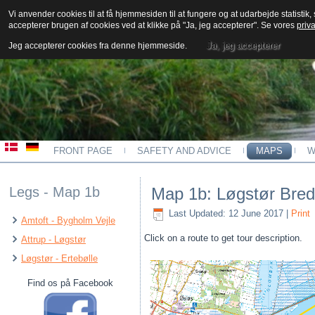
Vi anvender cookies til at få hjemmesiden til at fungere og at udarbejde statistik
accepterer brugen af cookies ved at klikke på "Ja, jeg accepterer". Se vores
priva
Kajakkort - Limfjord
Ja, jeg accepterer
Jeg accepterer cookies fra denne hjemmeside.
FRONT PAGE
SAFETY AND ADVICE
MAPS
W
Legs - Map 1b
Map 1b: Løgstør Bred
Last Updated: 12 June 2017
|
Print
Amtoft - Bygholm Vejle
Click on a route to get tour description.
Attrup - Løgstør
Løgstør - Ertebølle
Find os på Facebook