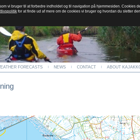
, som vi bruger til at forbedre indholdet og til navigation på hjemmesiden. Cookies 
tlivspolitik
for at finde ud af mere om de cookies vi bruger og hvordan du sletter de
EATHER FORECASTS
NEWS
CONTACT
ABOUT KAJAKKO
ning