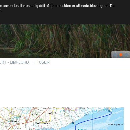
der anvendes til væsentlig drift af hjemmesiden er allerede blevet gemt. Du
m.
RT - LIMFJORD
USER